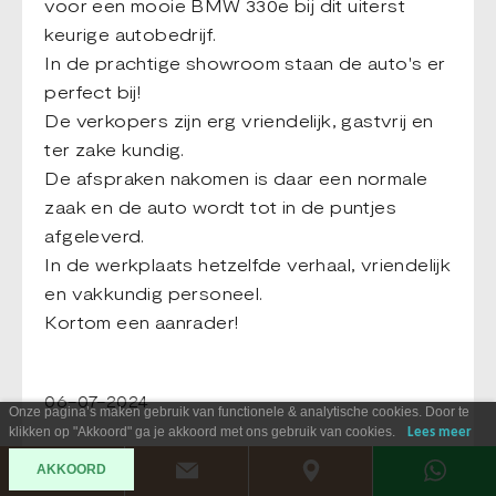
voor een mooie BMW 330e bij dit uiterst
keurige autobedrijf.
In de prachtige showroom staan de auto's er
perfect bij!
De verkopers zijn erg vriendelijk, gastvrij en
ter zake kundig.
De afspraken nakomen is daar een normale
zaak en de auto wordt tot in de puntjes
afgeleverd.
In de werkplaats hetzelfde verhaal, vriendelijk
en vakkundig personeel.
Kortom een aanrader!
06-07-2024
Onze pagina’s maken gebruik van functionele & analytische cookies. Door te
klikken op "Akkoord" ga je akkoord met ons gebruik van cookies.
Lees meer
AKKOORD