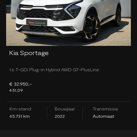
Kia Sportage
1.6 T-GDi Plug-in Hybrid AWD GT-PlusLine
1
€ 32.950,-
€
451,09
3
Km-stand
Bouwjaar
Transmissie
K
45.731 km
2022
Automaat
3