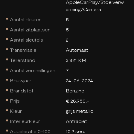
AppleCarPlay/Stoelverw
arming/Camera
Aantal deuren
5
Aantal zitplaatsen
5
Aantal sleutels
2
Transmissie
Automaat
Tellerstand
3.821 KM
Aantal versnellingen
7
Bouwjaar
24-06-2024
Brandstof
Benzine
Prijs
€ 28.950,-
Kleur
grijs metallic
Interieurkleur
Antraciet
Acceleratie 0-100
10.2 sec.