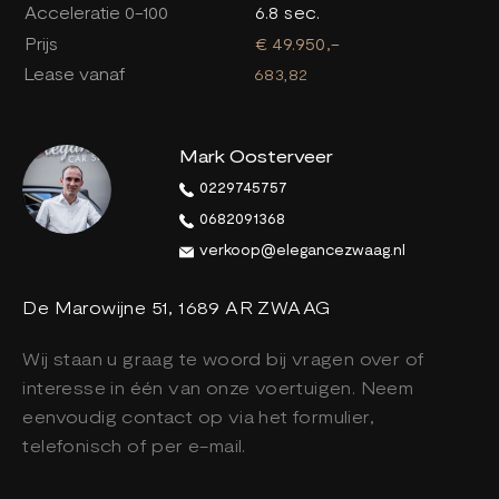
Acceleratie 0-100
6.8 sec.
Prijs
€ 49.950,-
Lease vanaf
683,82
Mark Oosterveer
0229745757
0682091368
verkoop@elegancezwaag.nl
De Marowijne 51, 1689 AR ZWAAG
Wij staan u graag te woord bij vragen over of
interesse in één van onze voertuigen. Neem
eenvoudig contact op via het formulier,
telefonisch of per e-mail.