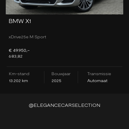
BMW X1
xDrive25e M Sport
T
€ 49.950,-
€
683,82
7
Km-stand
Bouwjaar
Transmissie
K
13.202 km
2025
Automaat
1
@ELEGANCECARSELECTION