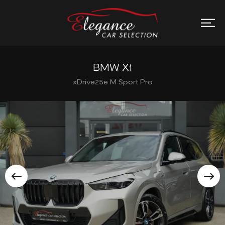
BMW X1
xDrive25e M Sport Pro