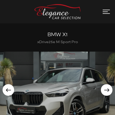
BMW X1
xDrive25e M Sport Pro