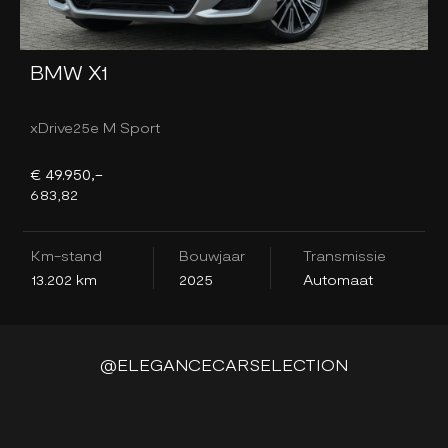
BMW X1
xDrive25e M Sport
E
€ 49.950,-
€
683,82
7
Km-stand
Bouwjaar
Transmissie
K
13.202 km
2025
Automaat
2
@ELEGANCECARSELECTION