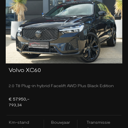
Volvo XC60
2.0 T8 Plug-in hybrid Facelift AWD Plus Black Edition
1
€ 57.950,-
€
793,34
7
Km-stand
Bouwjaar
Transmissie
K