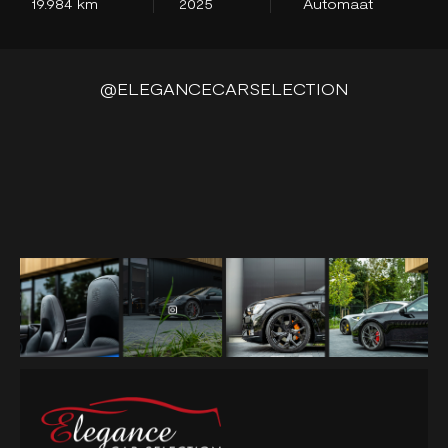
19.984 km
2025
Automaat
5
@ELEGANCECARSELECTION