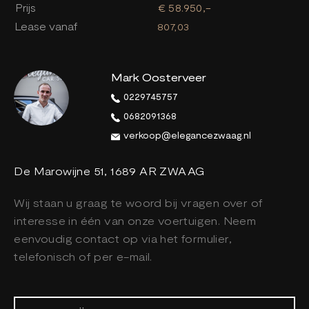
Prijs
€ 58.950,-
Lease vanaf
807,03
Mark Oosterveer
0229745757
0682091368
verkoop@elegancezwaag.nl
De Marowijne 51, 1689 AR ZWAAG
Wij staan u graag te woord bij vragen over of
interesse in één van onze voertuigen. Neem
eenvoudig contact op via het formulier,
telefonisch of per e-mail.