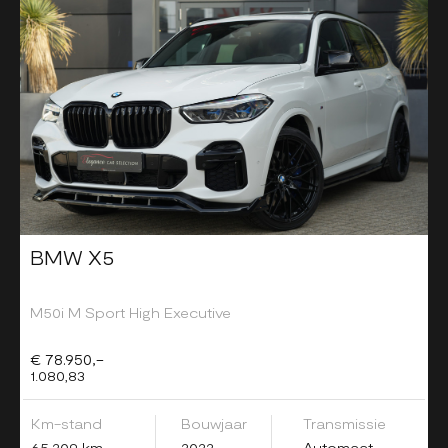
BMW X5
M50i M Sport High Executive
€ 78.950,-
1.080,83
Km-stand
Bouwjaar
Transmissie
65.209 km
2022
Automaat