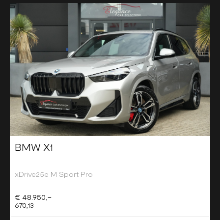
BMW X1
xDrive25e M Sport Pro
€ 48.950,-
670,13