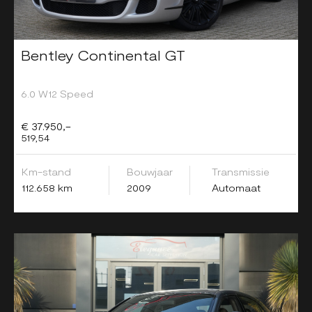
Bentley Continental GT
6.0 W12 Speed
€ 37.950,-
519,54
Km-stand
Bouwjaar
Transmissie
112.658 km
2009
Automaat