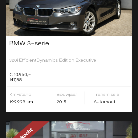
BMW 3-serie
320i EfficientDynamics Edition Executive
€ 10.950,-
147,88
Km-stand
Bouwjaar
Transmissie
199.998 km
2015
Automaat