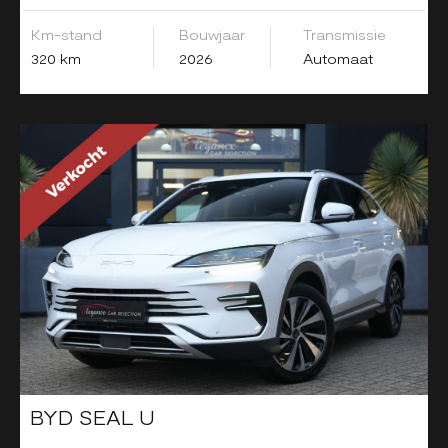
Km-stand
Bouwjaar
Transmissie
320 km
2026
Automaat
BYD SEAL U