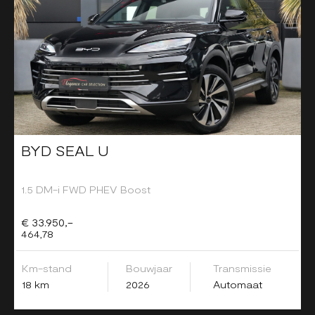
BYD SEAL U
1.5 DM-i FWD PHEV Boost
€ 33.950,-
464,78
Km-stand
Bouwjaar
Transmissie
18 km
2026
Automaat