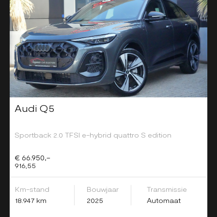
Audi Q5
Sportback 2.0 TFSI e-hybrid quattro S edition
€ 66.950,-
916,55
Km-stand
Bouwjaar
Transmissie
18.947 km
2025
Automaat