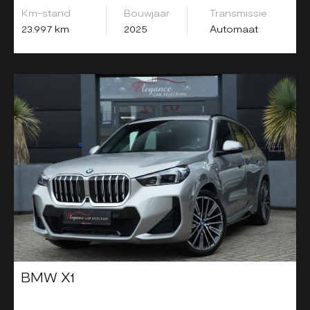
Km-stand
Bouwjaar
Transmissie
23.997 km
2025
Automaat
BMW X1