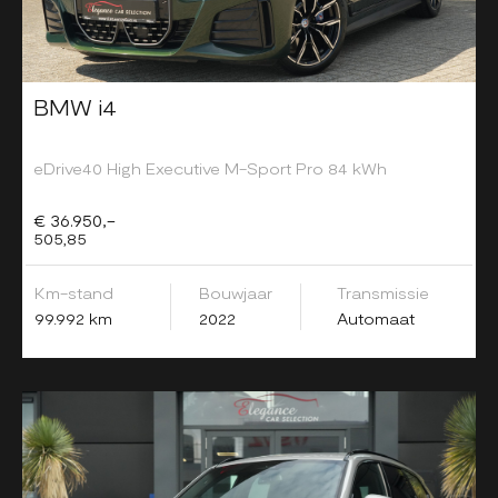
BMW i4
eDrive40 High Executive M-Sport Pro 84 kWh
€ 36.950,-
505,85
Km-stand
Bouwjaar
Transmissie
99.992 km
2022
Automaat