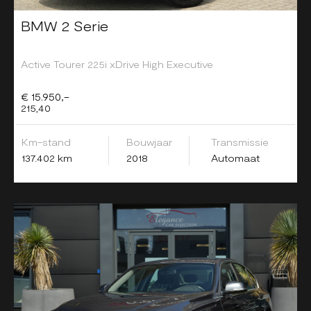
BMW 2 Serie
Active Tourer 225i xDrive High Executive
€ 15.950,-
215,40
Km-stand
Bouwjaar
Transmissie
137.402 km
2018
Automaat