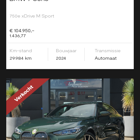
750e xDrive M Sport
€ 104.950,-
1.436,77
Km-stand
Bouwjaar
Transmissie
29.984 km
2024
Automaat