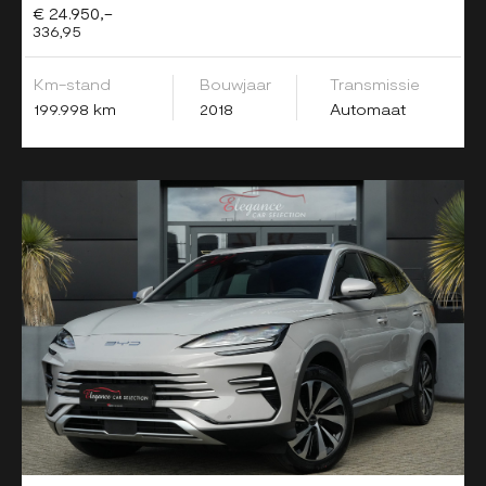
€ 24.950,-
336,95
Km-stand
Bouwjaar
Transmissie
199.998 km
2018
Automaat