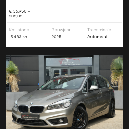
€ 36.950,-
505,85
Km-stand
Bouwjaar
Transmissie
15.483 km
2025
Automaat