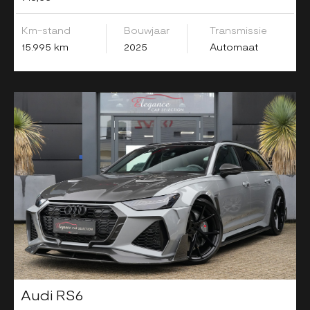
Km-stand
Bouwjaar
Transmissie
15.995 km
2025
Automaat
Audi RS6