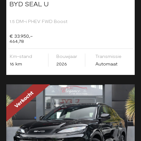
BYD SEAL U
1.5 DM-i PHEV FWD Boost
€ 33.950,-
464,78
Km-stand
Bouwjaar
Transmissie
16 km
2026
Automaat