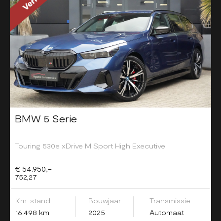
BMW 5 Serie
Touring 530e xDrive M Sport High Executive
€ 54.950,-
752,27
Km-stand
Bouwjaar
Transmissie
16.498 km
2025
Automaat