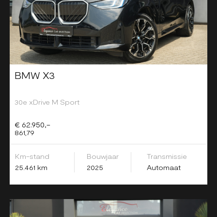
BMW X3
30e xDrive M Sport
€ 62.950,-
861,79
Km-stand
Bouwjaar
Transmissie
25.461 km
2025
Automaat