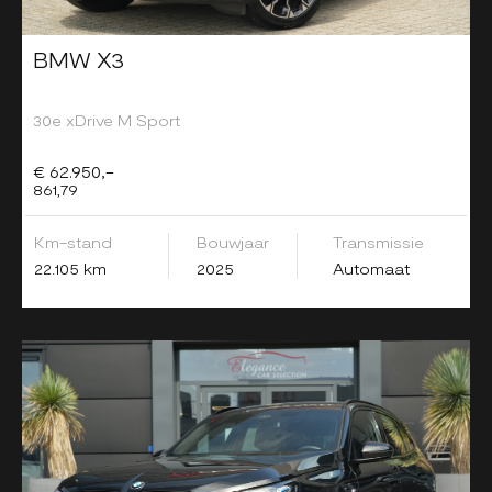
BMW X3
30e xDrive M Sport
€ 62.950,-
861,79
Km-stand
Bouwjaar
Transmissie
22.105 km
2025
Automaat