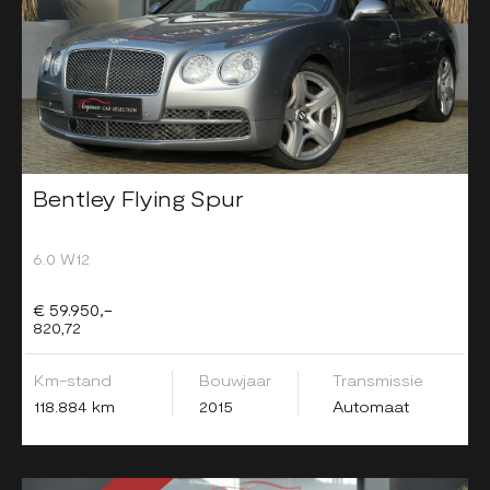
Bentley Flying Spur
6.0 W12
€ 59.950,-
820,72
Km-stand
Bouwjaar
Transmissie
118.884 km
2015
Automaat