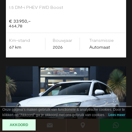
1.5 DM-i PHEV FWD Boost
€ 33.950,-
464,78
Km-stand
Bouwjaar
Transmissie
67 km
2026
Automaat
Onze pagina’s maken gebruik van functionele & analytische cookies. Door te
klikken op "Akkoord" ga je akkoord met ons gebruik van cookies.
Lees meer
AKKOORD