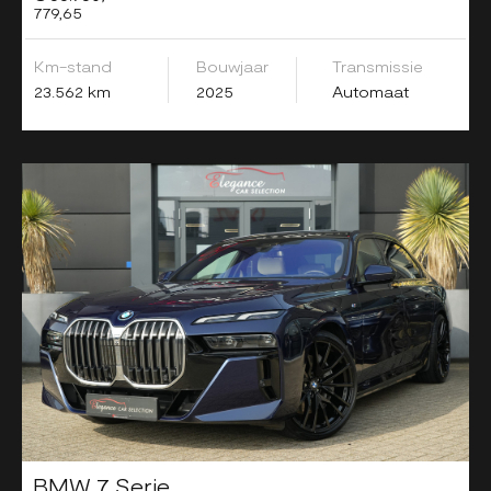
779,65
Km-stand
Bouwjaar
Transmissie
23.562 km
2025
Automaat
BMW 7 Serie