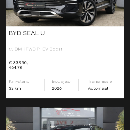
BYD SEAL U
1.5 DM-i FWD PHEV Boost
€ 33.950,-
464,78
Km-stand
Bouwjaar
Transmissie
32 km
2026
Automaat