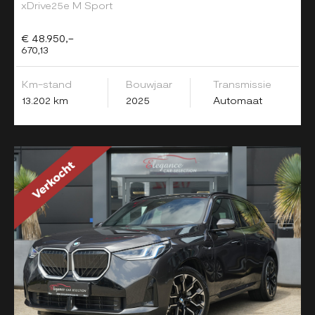
xDrive25e M Sport
€ 48.950,-
670,13
Km-stand
Bouwjaar
Transmissie
13.202 km
2025
Automaat