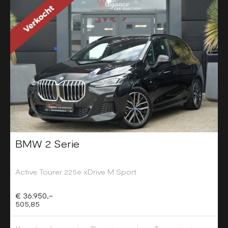
BMW 2 Serie
Active Tourer 225e xDrive M Sport
€ 36.950,-
505,85