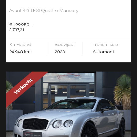
Avant 4.0 TFSI Quattro Mansory
€ 199.950,-
2.737,31
Km-stand
Bouwjaar
Transmissie
24.948 km
2023
Automaat