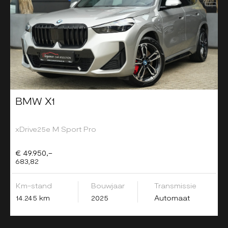
BMW X1
xDrive25e M Sport Pro
€ 49.950,-
683,82
Km-stand
Bouwjaar
Transmissie
14.245 km
2025
Automaat