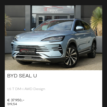
BYD SEAL U
1.5 T DM-i AWD Design
€ 37.950,-
519,54