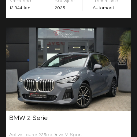
Km-stand
Bouwjaar
Transmissie
12.844 km
2025
Automaat
BMW 2 Serie
Active Tourer 225e xDrive M Sport