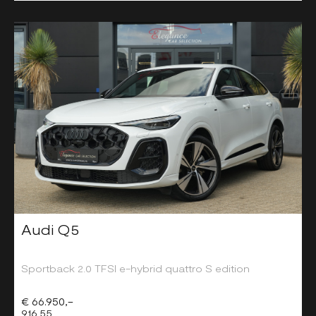
Audi Q5
Sportback 2.0 TFSI e-hybrid quattro S edition
€ 66.950,-
916,55