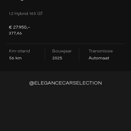
1.2 Hybrid 145 GT
1
€ 27.950,-
€
377,46
3
Km-stand
Bouwjaar
Transmissie
K
56 km
2025
Automaat
2
@ELEGANCECARSELECTION