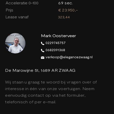
Acceleratie 0-100
6.9 sec.
Prijs
€ 23.950,-
Lease vanaf
323,44
Mark Oosterveer
0229745757
0682091368
verkoop@elegancezwaag.nl
De Marowijne 51, 1689 AR ZWAAG
Wij staan u graag te woord bij vragen over of
interesse in één van onze voertuigen. Neem
eenvoudig contact op via het formulier,
telefonisch of per e-mail.