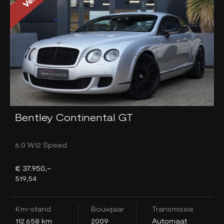
Bentley Continental GT
6.0 W12 Speed
3
€ 37.950,-
€
519,54
4
Km-stand
Bouwjaar
Transmissie
K
112.658 km
2009
Automaat
1