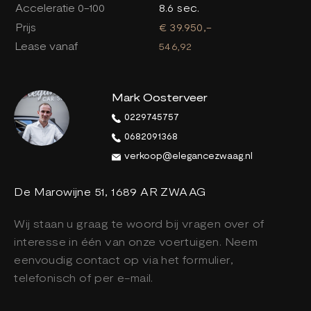
Acceleratie 0-100
8.6 sec.
Prijs
€ 39.950,-
Lease vanaf
546,92
Mark Oosterveer
0229745757
0682091368
verkoop@elegancezwaag.nl
De Marowijne 51, 1689 AR ZWAAG
Wij staan u graag te woord bij vragen over of
interesse in één van onze voertuigen. Neem
eenvoudig contact op via het formulier,
telefonisch of per e-mail.