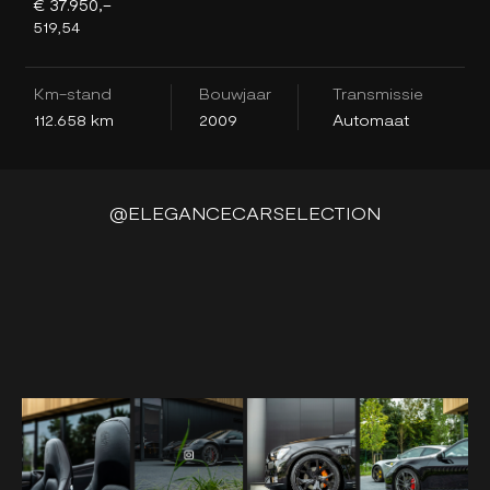
€ 37.950,-
€
519,54
4
Km-stand
Bouwjaar
Transmissie
K
112.658 km
2009
Automaat
1
@ELEGANCECARSELECTION