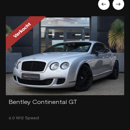
Bentley Continental GT
6.0 W12 Speed
3