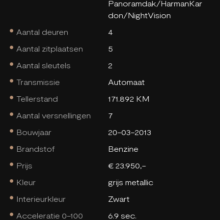
Panoramdak/HarmanKar
don/NightVision
Aantal deuren
4
Aantal zitplaatsen
5
Aantal sleutels
2
Transmissie
Automaat
Tellerstand
171.892 KM
Aantal versnellingen
7
Bouwjaar
20-03-2013
Brandstof
Benzine
Prijs
€ 23.950,-
Kleur
grijs metallic
Interieurkleur
Zwart
Acceleratie 0-100
6.9 sec.