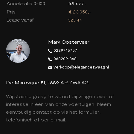
Acceleratie 0-100
6.9 sec.
Prijs
€ 23.950,-
Lease vanaf
323,44
Mark Oosterveer
0229745757
0682091368
verkoop@elegancezwaag.nl
De Marowijne 51, 1689 AR ZWAAG
Wij staan u graag te woord bij vragen over of
interesse in één van onze voertuigen. Neem
eenvoudig contact op via het formulier,
telefonisch of per e-mail.