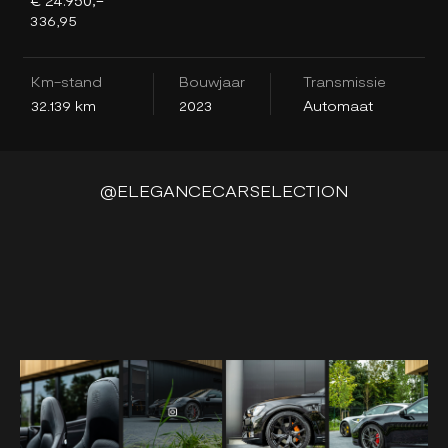
336,95
3
Km-stand
Bouwjaar
Transmissie
K
32.139 km
2023
Automaat
1
@ELEGANCECARSELECTION