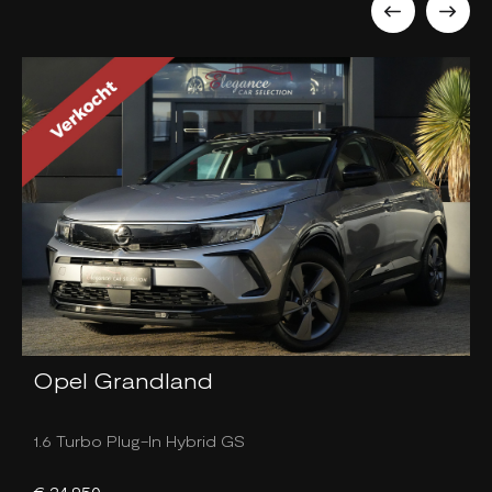
Opel Grandland
1.6 Turbo Plug-In Hybrid GS
1
€ 24.950,-
€