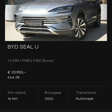
BYD SEAL U
1.5 DM-i PHEV FWD Boost
1
€ 33.950,-
€
464,78
4
Km-stand
Bouwjaar
Transmissie
K
16 km
2026
Automaat
1