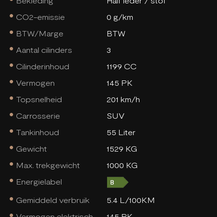
Bekleding
Half leder / stof
CO2-emissie
0 g/km
BTW/Marge
BTW
Aantal cilinders
3
Cilinderinhoud
1199 CC
Vermogen
145 PK
Topsnelheid
201 km/h
Carrosserie
SUV
Tankinhoud
55 Liter
Gewicht
1529 KG
Max. trekgewicht
1000 KG
Energielabel
Gemiddeld verbruik
5.4 L/100KM
Vermogen elektrisch
145 PK