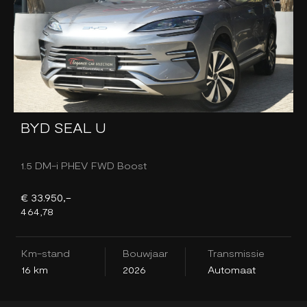
BYD SEAL U
1.5 DM-i PHEV FWD Boost
1
€ 33.950,-
€
464,78
4
Km-stand
Bouwjaar
Transmissie
K
16 km
2026
Automaat
1