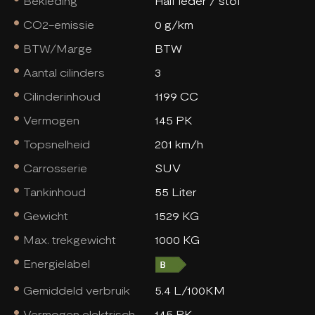
Bekleding
Half leder / stof
CO2-emissie
0 g/km
BTW/Marge
BTW
Aantal cilinders
3
Cilinderinhoud
1199 CC
Vermogen
145 PK
Topsnelheid
201 km/h
Carrosserie
SUV
Tankinhoud
55 Liter
Gewicht
1529 KG
Max. trekgewicht
1000 KG
Energielabel
Gemiddeld verbruik
5.4 L/100KM
Vermogen elektrisch
145 PK